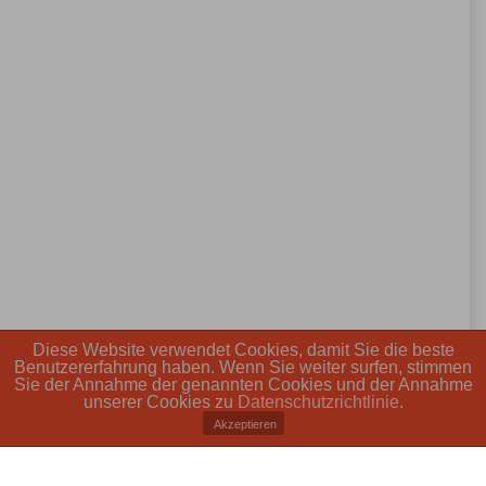
Diese Website verwendet Cookies, damit Sie die beste
Benutzererfahrung haben. Wenn Sie weiter surfen, stimmen
Sie der Annahme der genannten Cookies und der Annahme
unserer Cookies zu
Datenschutzrichtlinie
.
Akzeptieren