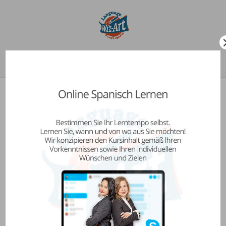
Seleccionar página
My account
Acceder
Nombre de usuario o correo electrónico
*
Contraseña
*