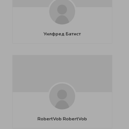
Уилфред Батист
RobertVob RobertVob