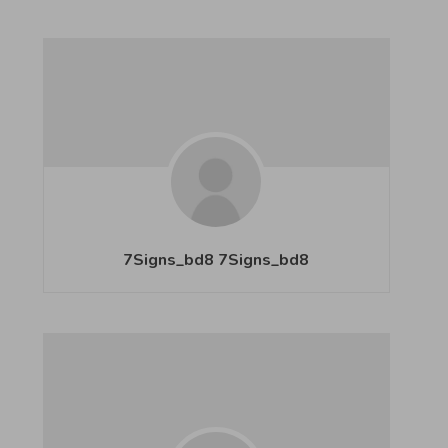
7Signs_bd8 7Signs_bd8