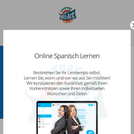
Seleccionar página
Mitglieder
von Wiz-art
C