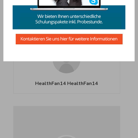
HealthFan14 HealthFan14